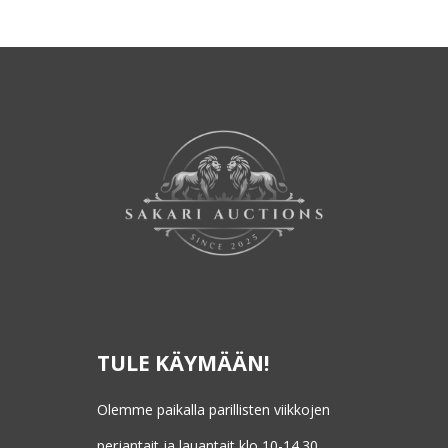
TULE KÄYMÄÄN!
Olemme paikalla parillisten viikkojen
perjantait ja lauantait klo 10-14.30.