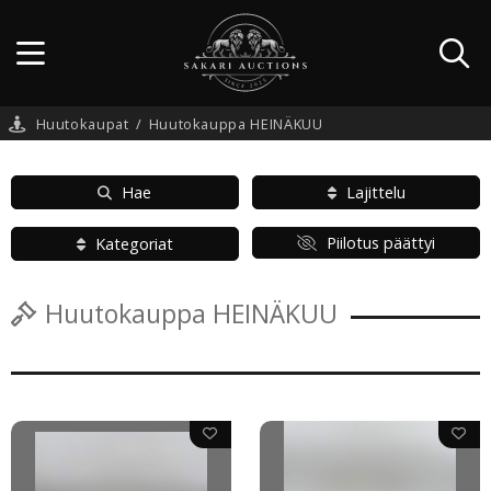
Huutokaupat
/
Huutokauppa HEINÄKUU
Hae
Lajittelu
Piilotus päättyi
Kategoriat
Huutokauppa HEINÄKUU