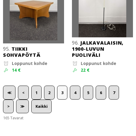
96.
JALKAVALAISIN,
95.
TIIKKI
1900-LUVUN
SOHVAPÖYTÄ
PUOLIVÄLI
Loppunut kohde
Loppunut kohde
14 €
22 €
≪
<
1
2
3
4
5
6
7
>
≫
Kaikki
165 Tavarat