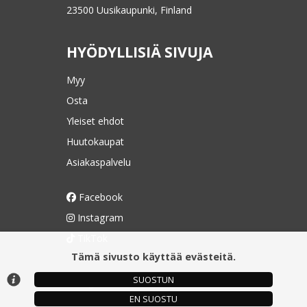
23500 Uusikaupunki, Finland
HYÖDYLLISIÄ SIVUJA
Myy
Osta
Yleiset ehdot
Huutokaupat
Asiakaspalvelu
Facebook
Instagram
TikTok
Tämä sivusto käyttää evästeitä.
SUOSTUN
© Argonova Auktionsplattform 2026
EN SUOSTU