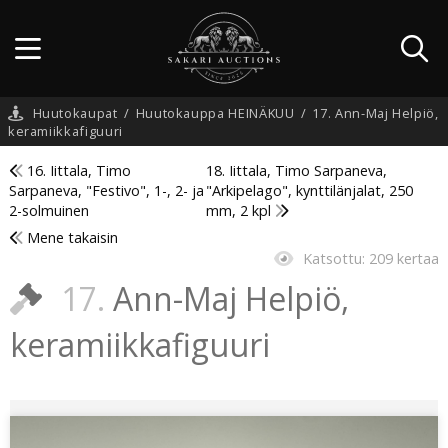
Huutokaupat
/
Huutokauppa HEINÄKUU
/
17. Ann-Maj Helpiö,
keramiikkafiguuri
16. Iittala, Timo
18. Iittala, Timo Sarpaneva,
Sarpaneva, "Festivo", 1-, 2- ja
"Arkipelago", kynttilänjalat, 250
2-solmuinen
mm, 2 kpl
Mene takaisin
Katsottu:
209 kertaa
17.
Ann-Maj Helpiö,
keramiikkafiguuri