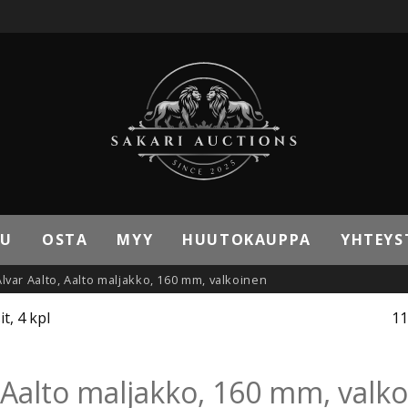
VU
OSTA
MYY
HUUTOKAUPPA
YHTEYS
, Alvar Aalto, Aalto maljakko, 160 mm, valkoinen
it, 4 kpl
11
o, Aalto maljakko, 160 mm, valk