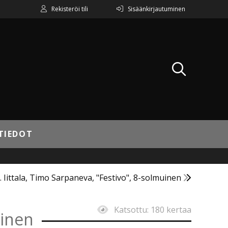
Rekisteröi tili
Sisäänkirjautuminen
TIEDOT
. Iittala, Timo Sarpaneva, "Festivo", 8-solmuinen
Katsottu:
180 kertaa
oinen