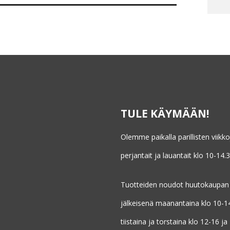
TULE KÄYMÄÄN!
Olemme paikalla parillisten viikk
perjantait ja lauantait klo 10-14.3
Tuotteiden noudot huutokaupan
jälkeisenä maanantaina klo 10-1
tiistaina ja torstaina klo 12-16 ja