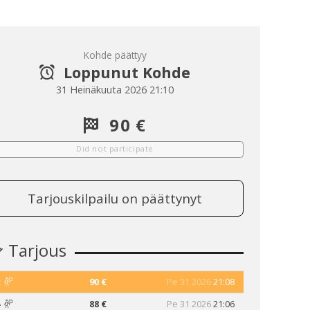
Kohde päättyy
Loppunut Kohde
31 Heinäkuuta 2026 21:10
90 €
Did not participate
Tarjouskilpailu on päättynyt
Tarjous
2
90 €
Pe 31 2026
21:08
4
88 €
Pe 31 2026
21:06