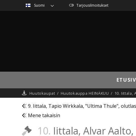
Suomi
Tarjousilmoitukset
ETUSI
Huutokaupat
/
Huutokauppa HEINÄKUU
/
10. Iittala
9. Iittala, Tapio Wirkkala, "Ultima Thule", olutlas
Mene takaisin
10.
Iittala, Alvar Aalt