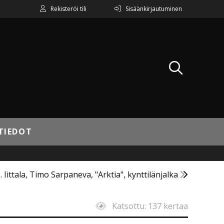
Rekisteröi tili
Sisäänkirjautuminen
TIEDOT
. Iittala, Timo Sarpaneva, "Arktia", kynttilänjalka
Katsottu:
137 kertaa