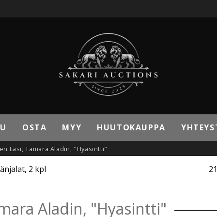
VU
OSTA
MYY
HUUTOKAUPPA
YHTEYS
en Lasi, Tamara Aladin, "Hyasintti"
änjalat, 2 kpl
21
mara Aladin, "Hyasintti"