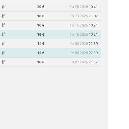
1
20 €
Su 26 2026
10:41
3
18 €
To 23 2026
23:07
1
16 €
To 16 2026
10:21
2
16 €
To 16 2026
10:21
1
14 €
Ke 08 2026
22:39
2
12 €
Ke 08 2026
22:39
1
10 €
Ti 07 2026
21:52