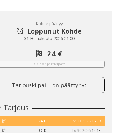
Kohde päättyy
Loppunut Kohde
31 Heinäkuuta 2026 21:00
24 €
Did not participate
Tarjouskilpailu on päättynyt
Tarjous
1
24 €
Pe 31 2026
16:39
4
22 €
To 30 2026
12:13