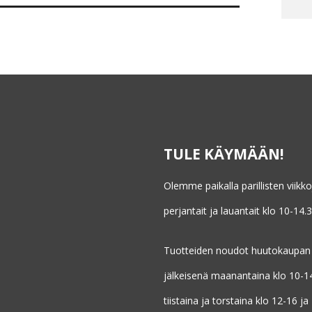
TULE KÄYMÄÄN!
Olemme paikalla parillisten viikk
perjantait ja lauantait klo 10-14.3
Tuotteiden noudot huutokaupan
jälkeisenä maanantaina klo 10-1
tiistaina ja torstaina klo 12-16 ja