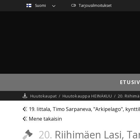
Suomi
Tarjousilmoitukset
ETUSI
Huutokaupat
/
Huutokauppa HEINÄKUU
/
20. Riihimä
19. Iittala, Timo Sarpaneva, "Arkipelago", kynttil
Mene takaisin
20.
Riihimäen Lasi, Ta