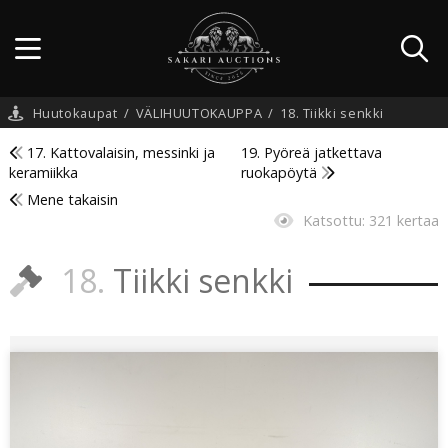
Huutokaupat
/
VÄLIHUUTOKAUPPA
/
18. Tiikki senkki
17. Kattovalaisin, messinki ja
19. Pyöreä jatkettava
keramiikka
ruokapöytä
Mene takaisin
Katsottu:
321 kertaa
18.
Tiikki senkki