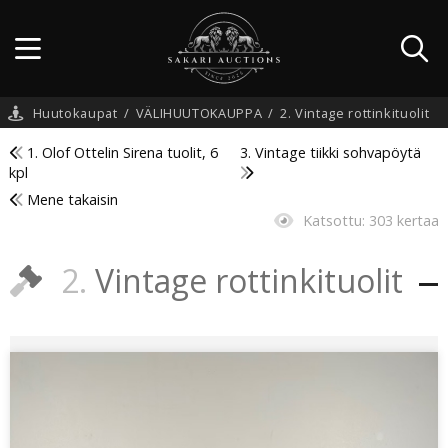
Huutokaupat
/
VÄLIHUUTOKAUPPA
/
2. Vintage rottinkituolit
1. Olof Ottelin Sirena tuolit, 6
3. Vintage tiikki sohvapöytä
kpl
Mene takaisin
Katsottu:
303 kertaa
2.
Vintage rottinkituolit