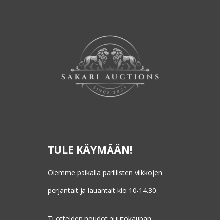
TULE KÄYMÄÄN!
Olemme paikalla parillisten viikkojen
perjantait ja lauantait klo 10-14.30.
Tuotteiden noudot huutokaupan