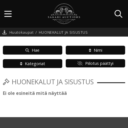
Huutokaupat
/
HUONEKALUT JA SISUSTUS
Hae
Nimi
Piilotus päättyi
Kategoriat
HUONEKALUT JA SISUSTUS
Ei ole esineitä mitä näyttää