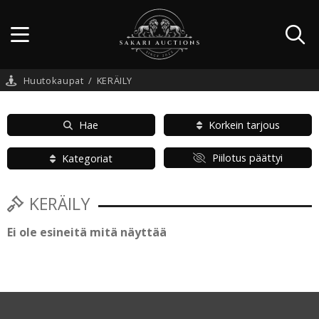
Huutokaupat
/
KERÄILY
Hae
Korkein tarjous
Piilotus päättyi
Kategoriat
KERÄILY
Ei ole esineitä mitä näyttää