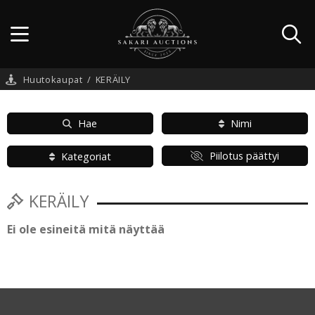
Huutokaupat
/
KERÄILY
Hae
Nimi
Piilotus päättyi
Kategoriat
KERÄILY
Ei ole esineitä mitä näyttää