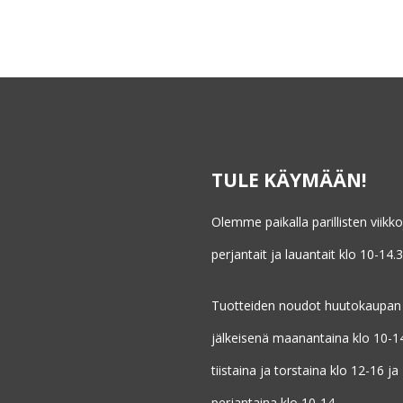
TULE KÄYMÄÄN!
Olemme paikalla parillisten viikk
perjantait ja lauantait klo 10-14.3
Tuotteiden noudot huutokaupan
jälkeisenä maanantaina klo 10-1
tiistaina ja torstaina klo 12-16 ja
perjantaina klo 10-14.