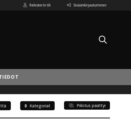
Rekisteröi tili
Sisäänkirjautuminen
TIEDOT
Piilotus päättyi
ttä
Kategoriat