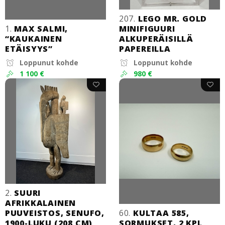
207.
LEGO MR. GOLD
1.
MAX SALMI,
MINIFIGUURI
“KAUKAINEN
ALKUPERÄISILLÄ
ETÄISYYS”
PAPEREILLA
Loppunut kohde
Loppunut kohde
1 100 €
980 €
2.
SUURI
AFRIKKALAINEN
PUUVEISTOS, SENUFO,
60.
KULTAA 585,
1900-LUKU (208 CM)
SORMUKSET, 2 KPL