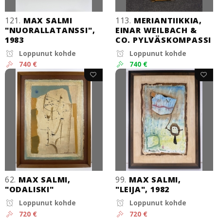
121.
MAX SALMI
113.
MERIANTIIKKIA,
"NUORALLATANSSI",
EINAR WEILBACH &
1983
CO. PYLVÄSKOMPASSI
Loppunut kohde
Loppunut kohde
740 €
740 €
62.
MAX SALMI,
99.
MAX SALMI,
"ODALISKI"
"LEIJA", 1982
Loppunut kohde
Loppunut kohde
720 €
720 €