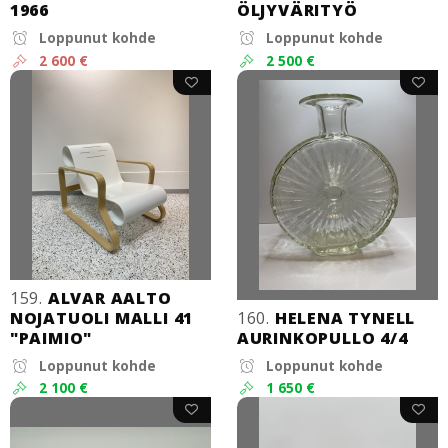
1966
ÖLJYVÄRITYÖ
Loppunut kohde
Loppunut kohde
2 600 €
2 500 €
159.
ALVAR AALTO
NOJATUOLI MALLI 41
160.
HELENA TYNELL
"PAIMIO"
AURINKOPULLO 4/4
Loppunut kohde
Loppunut kohde
2 100 €
1 650 €