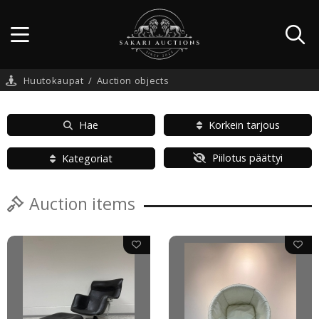
Huutokaupat
/
Auction objects
Hae
Korkein tarjous
Piilotus päättyi
Kategoriat
Auction items