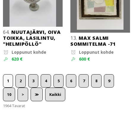
64.
NUUTAJÄRVI, OIVA
TOIKKA, LASILINTU,
13.
MAX SALMI
"HELMIPÖLLÖ"
SOMMITELMA -71
Loppunut kohde
Loppunut kohde
620 €
600 €
1
2
3
4
5
6
7
8
9
10
>
≫
Kaikki
1964 Tavarat