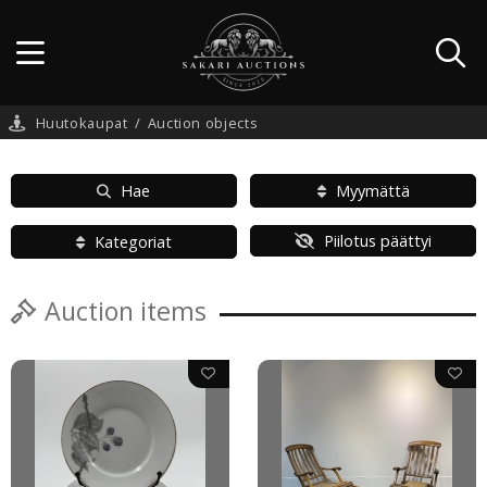
Huutokaupat
/
Auction objects
Hae
Myymättä
Piilotus päättyi
Kategoriat
Auction items