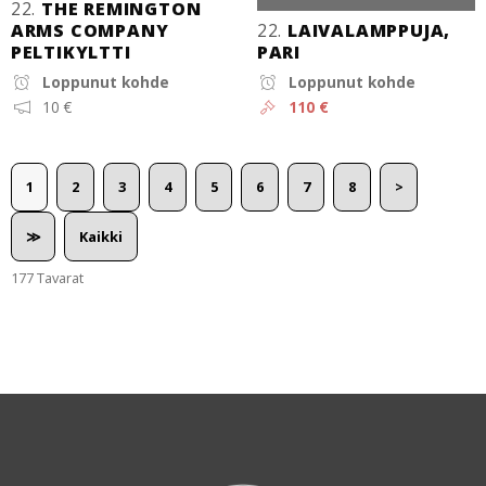
22.
THE REMINGTON
ARMS COMPANY
22.
LAIVALAMPPUJA,
PELTIKYLTTI
PARI
Loppunut kohde
Loppunut kohde
10 €
110 €
1
2
3
4
5
6
7
8
>
≫
Kaikki
177 Tavarat