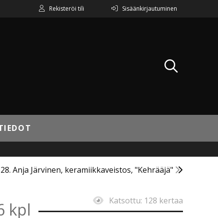
Rekisteröi tili
Sisäänkirjautuminen
TIEDOT
28. Anja Järvinen, keramiikkaveistos, "Kehrääjä"
Katsottu:
128 kertaa
6 kpl