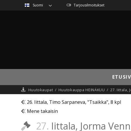
Suomi
Tarjousilmoitukset
ETUSI
Huutokaupat
/
Huutokauppa HEINÄKUU
/
27. Iittala
26. Iittala, Timo Sarpaneva, "Tsaikka", 8 kpl
Mene takaisin
27.
Iittala, Jorma Venn