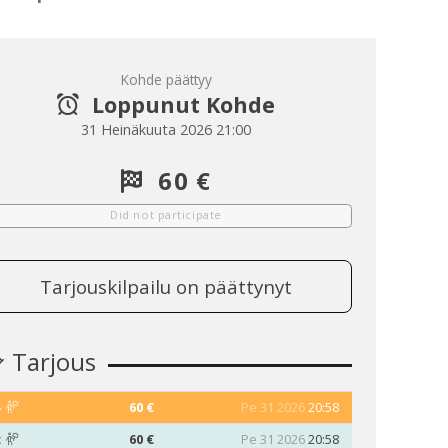
Kohde päättyy
Loppunut Kohde
31 Heinäkuuta 2026 21:00
60 €
Did not participate
Tarjouskilpailu on päättynyt
Tarjous
4
60 €
Pe 31 2026
20:58
2
60 €
Pe 31 2026
20:58