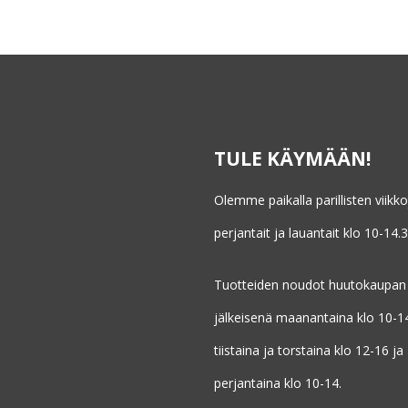
TULE KÄYMÄÄN!
Olemme paikalla parillisten viikk
perjantait ja lauantait klo 10-14.3
Tuotteiden noudot huutokaupan
jälkeisenä maanantaina klo 10-1
tiistaina ja torstaina klo 12-16 ja
perjantaina klo 10-14.