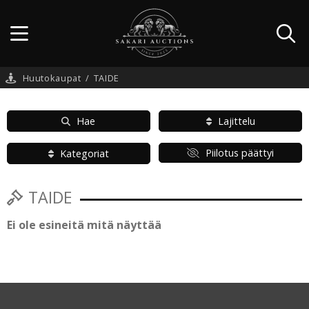
Huutokaupat
/
TAIDE
Hae
Lajittelu
Piilotus päättyi
Kategoriat
TAIDE
Ei ole esineitä mitä näyttää