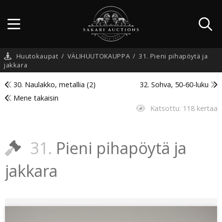
Huutokaupat
/
VÄLIHUUTOKAUPPA
/
31. Pieni pihapöytä ja
jakkara
30. Naulakko, metallia (2)
32. Sohva, 50-60-luku
Mene takaisin
Katsottu:
118 kertaa
31.
Pieni pihapöytä ja
jakkara