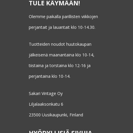
TULE KÄYMÄÄN!
Olemme paikalla parillisten viikkojen
perjantait ja lauantait klo 10-14.30.
Tuotteiden noudot huutokaupan
jälkeisenä maanantaina klo 10-14,
tiistaina ja torstaina klo 12-16 ja
perjantaina klo 10-14.
Sakari Vintage Oy
Liljalaaksonkatu 6
23500 Uusikaupunki, Finland
HYÖDYLLISIÄ SIVUJA