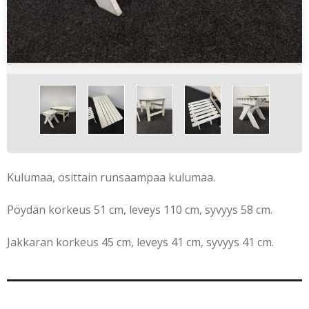
Kulumaa, osittain runsaampaa kulumaa.
Pöydän korkeus 51 cm, leveys 110 cm, syvyys 58 cm.
Jakkaran korkeus 45 cm, leveys 41 cm, syvyys 41 cm.