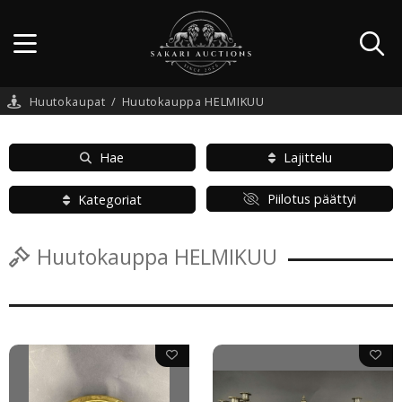
Huutokaupat
/
Huutokauppa HELMIKUU
Hae
Lajittelu
Piilotus päättyi
Kategoriat
Huutokauppa HELMIKUU