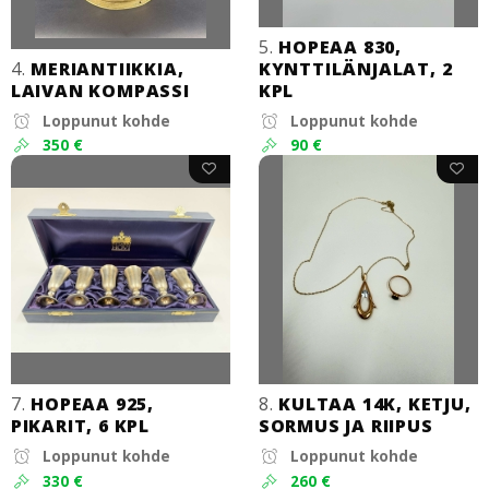
5.
HOPEAA 830,
4.
MERIANTIIKKIA,
KYNTTILÄNJALAT, 2
LAIVAN KOMPASSI
KPL
Loppunut kohde
Loppunut kohde
350 €
90 €
7.
HOPEAA 925,
8.
KULTAA 14K, KETJU,
PIKARIT, 6 KPL
SORMUS JA RIIPUS
Loppunut kohde
Loppunut kohde
330 €
260 €