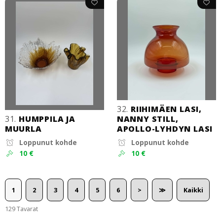
32.
RIIHIMÄEN LASI,
31.
HUMPPILA JA
NANNY STILL,
MUURLA
APOLLO-LYHDYN LASI
Loppunut kohde
Loppunut kohde
10 €
10 €
1
2
3
4
5
6
>
≫
Kaikki
129 Tavarat