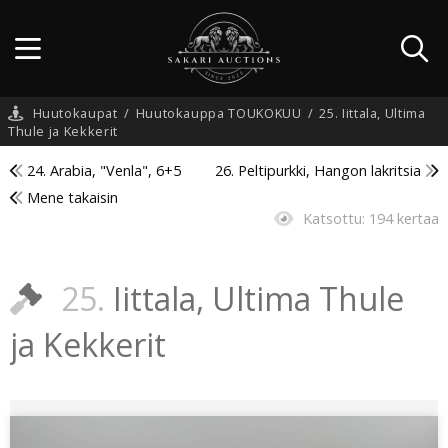
Huutokaupat
/
Huutokauppa TOUKOKUU
/
25. Iittala, Ultima
Thule ja Kekkerit
24. Arabia, "Venla", 6+5
26. Peltipurkki, Hangon lakritsia
Mene takaisin
Katsottu:
194 kertaa
25.
Iittala, Ultima Thule
ja Kekkerit