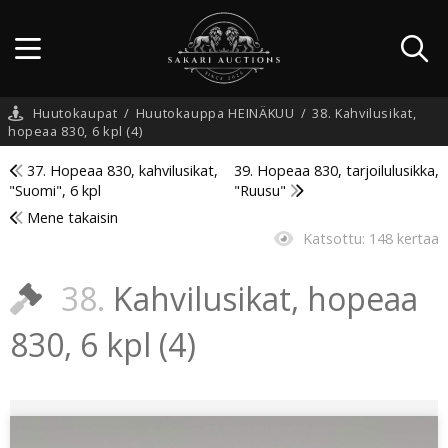
Huutokaupat
/
Huutokauppa HEINÄKUU
/
38. Kahvilusikat,
hopeaa 830, 6 kpl (4)
37. Hopeaa 830, kahvilusikat,
39. Hopeaa 830, tarjoilulusikka,
"Suomi", 6 kpl
"Ruusu"
Mene takaisin
Katsottu:
148 kertaa
38.
Kahvilusikat, hopeaa
830, 6 kpl (4)