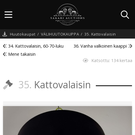
Huutokaupat
/
VÄLIHUUTOKAUPPA
/
35. Kattovalaisin
34. Kattovalaisin, 60-70-luku
36. Vanha valkoinen kaappi
Mene takaisin
Katsottu:
134 kertaa
35.
Kattovalaisin