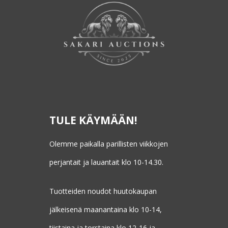
TULE KÄYMÄÄN!
Olemme paikalla parillisten viikkojen
perjantait ja lauantait klo 10-14.30.
Tuotteiden noudot huutokaupan
jälkeisenä maanantaina klo 10-14,
tiistaina ja torstaina klo 12-16 ja