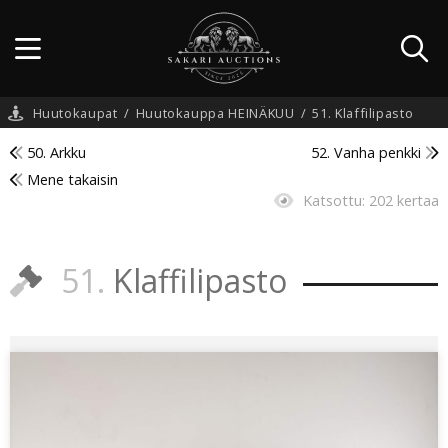
Huutokaupat
/
Huutokauppa HEINÄKUU
/
51. Klaffilipasto
50. Arkku
52. Vanha penkki
Mene takaisin
Katsottu:
202 kertaa
51.
Klaffilipasto